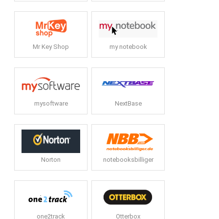
Mr Key Shop
my notebook
mysoftware
NextBase
Norton
notebooksbilliger
one2track
Otterbox