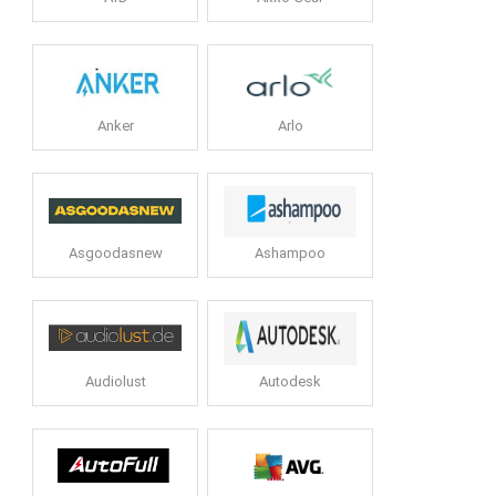
Anker
Arlo
Asgoodasnew
Ashampoo
Audiolust
Autodesk