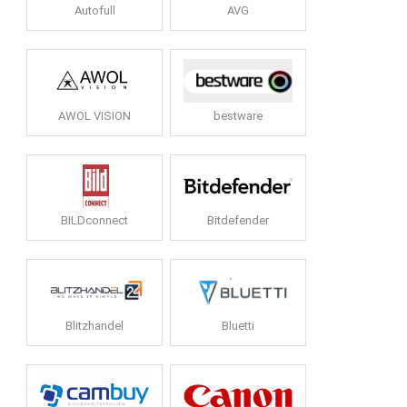
Autofull
AVG
AWOL VISION
bestware
BILDconnect
Bitdefender
Blitzhandel
Bluetti