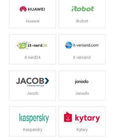
Huawei
iRobot
it nerd24
it versand
Jacob
Janado
Kaspersky
Kytary