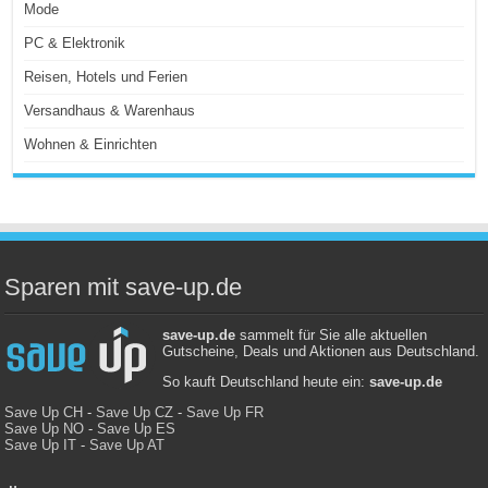
Mode
PC & Elektronik
Reisen, Hotels und Ferien
Versandhaus & Warenhaus
Wohnen & Einrichten
Sparen mit save-up.de
save-up.de
sammelt für Sie alle aktuellen
Gutscheine, Deals und Aktionen aus Deutschland.
So kauft Deutschland heute ein:
save-up.de
Save Up CH
-
Save Up CZ
-
Save Up FR
Save Up NO
-
Save Up ES
Save Up IT
-
Save Up AT