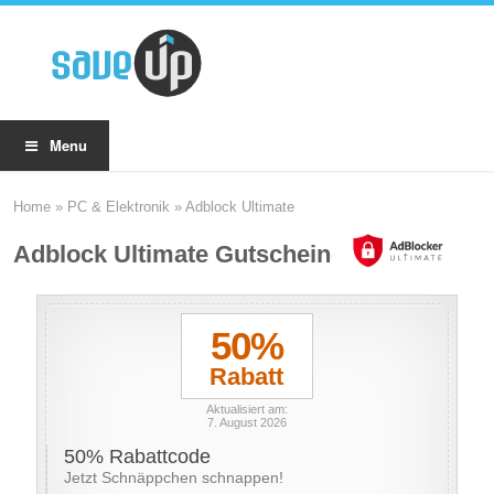
Menu
Home
»
PC & Elektronik
»
Adblock Ultimate
Adblock Ultimate Gutscheine
50%
Rabatt
Aktualisiert am:
7. August 2026
50% Rabattcode
Jetzt Schnäppchen schnappen!