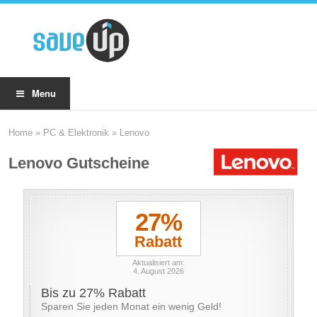
Menu
Home
»
PC & Elektronik
»
Lenovo
Lenovo Gutscheine
27%
Rabatt
Aktualisiert am:
4. August 2026
Bis zu 27% Rabatt
Sparen Sie jeden Monat ein wenig Geld!