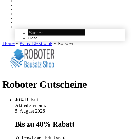
ALLE GUTSCHEINE
KATEGORIEN
MODE
–
FASHION
REISEGUTSCHEINE
–
HOTEL, FERIEN & REISEN
MÖBEL
–
WOHNEN
BRILLEN & LINSEN
–
MIT & OHNE SEHSTÄRKE
Close
Home
»
PC & Elektronik
»
Roboter
Roboter Gutscheine
40%
Rabatt
Aktualisiert am:
5. August 2026
Bis zu 40% Rabatt
Vorbeischauen lohnt sich!