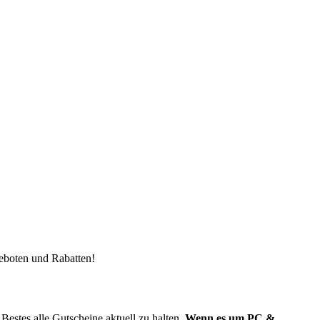
geboten und Rabatten!
estes alle Gutscheine aktuell zu halten.
Wenn es um PC &