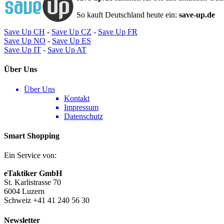
So kauft Deutschland heute ein:
save-up.de
Save Up CH
-
Save Up CZ
-
Save Up FR
Save Up NO
-
Save Up ES
Save Up IT
-
Save Up AT
Über Uns
Über Uns
Kontakt
Impressum
Datenschutz
Smart Shopping
Ein Service von:
eTaktiker GmbH
St. Karlistrasse 70
6004 Luzern
Schweiz +41 41 240 56 30
Newsletter