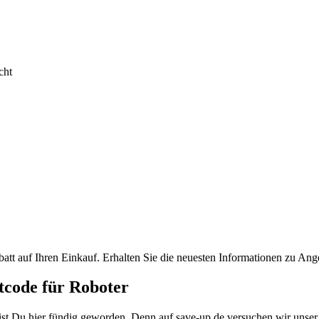
cht
batt auf Ihren Einkauf. Erhalten Sie die neuesten Informationen zu An
tcode für Roboter
st Du hier fündig geworden. Denn auf save-up.de versuchen wir unser B