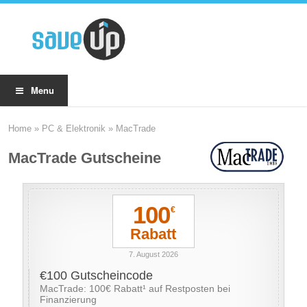
Menu
Home
»
PC & Elektronik
»
MacTrade
MacTrade Gutscheine
100
€
Rabatt
7. August 2026
€100 Gutscheincode
MacTrade: 100€ Rabatt¹ auf Restposten bei
Finanzierung