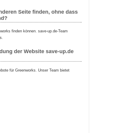
deren Seite finden, ohne dass
nd?
enworks finden können. save-up.de-Team
s.
ndung der Website save-up.de
gebote für Greenworks. Unser Team bietet