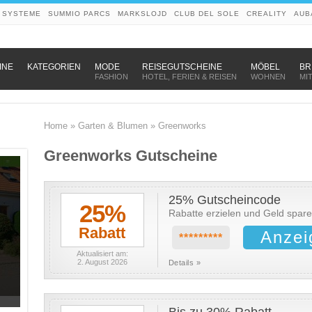
 SYSTEME
SUMMIO PARCS
MARKSLOJD
CLUB DEL SOLE
CREALITY
AUB
–
–
–
INE
KATEGORIEN
MODE
REISEGUTSCHEINE
MÖBEL
BR
FASHION
HOTEL, FERIEN & REISEN
WOHNEN
MI
Home
»
Garten & Blumen
»
Greenworks
Greenworks Gutscheine
25% Gutscheincode
25%
Rabatte erzielen und Geld spar
Rabatt
Anzei
*********
Aktualisiert am:
2. August 2026
Details »