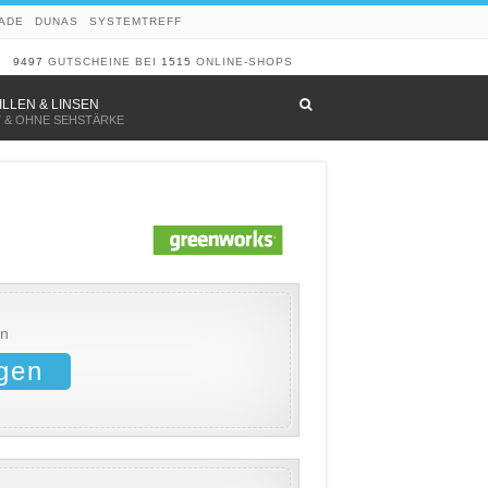
ADE
DUNAS
SYSTEMTREFF
9497
GUTSCHEINE BEI
1515
ONLINE-SHOPS
–
ILLEN & LINSEN
T & OHNE SEHSTÄRKE
en
gen