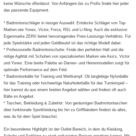
keine Wünsche offenlässt. Von Anfängern bis zu Profis findet hier jeder
das passende Equipment.
* Badmintonschläger in riesiger Auswahl: Entdecke Schläger von Top-
Marken wie Yonex, Victor, Forza, RSL und Li-Ning. Auch die exklusive
Eigenmarke ZERV bietet hervorragendes Preis-Leistungs-Verhältnis. Für
jede Spielstärke und jeden Geldbeutel ist das richtige Modell dabei.
* Professionelle Badmintonschuhe: Finde den perfekten Halt und die
nötige Agilität mit Schuhen von spezialisierten Marken wie Asics, Victor
und Yonex. Eine breite Palette an Damen- und Herrenmodellen sorgt für
optimale Performance auf dem Feld.
* Badmintonbälle für Training und Wettkampf: Ob langlebige Nylonbälle
für das Training oder hochwertige Naturfederbälle für das Turnierspiel –
hier kannst du aus einem breiten Angebot wählen und findest oft auch
Bälle im Angebot.
* Taschen, Bekleidung & Zubehör: Von geräumigen Badmintontaschen
über funktionale Sportkleidung bis hin zu Griffbändern findest du alles,
was du für dein Spiel brauchst.
Ein besonderes Highlight ist der Outlet-Bereich, in dem du Kleidung,
Schuhe und Schläger zu stark reduzierten Preisen ergattern kannst. Mit