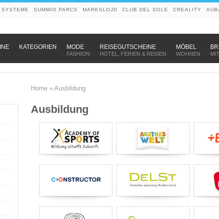
 SYSTEME
SUMMIO PARCS
MARKSLOJD
CLUB DEL SOLE
CREALITY
AUB
–
–
–
INE
KATEGORIEN
MODE
REISEGUTSCHEINE
MÖBEL
BR
FASHION
HOTEL, FERIEN & REISEN
WOHNEN
MI
Home
»
Ausbildung
Ausbildung