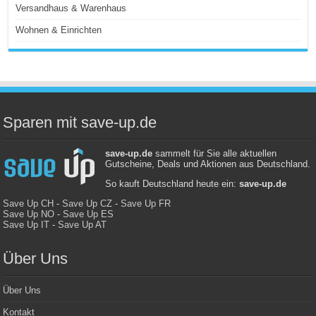
Versandhaus & Warenhaus
Wohnen & Einrichten
Sparen mit save-up.de
save-up.de
sammelt für Sie alle aktuellen
Gutscheine, Deals und Aktionen aus Deutschland.
So kauft Deutschland heute ein:
save-up.de
Save Up CH
-
Save Up CZ
-
Save Up FR
Save Up NO
-
Save Up ES
Save Up IT
-
Save Up AT
Über Uns
Über Uns
Kontakt