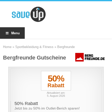
Menu
Home
»
Sportbekleidung & Fitness
»
Bergfreunde
Bergfreunde Gutscheine
50%
Rabatt
Aktualisiert am:
5. August 2026
50% Rabatt
Jetzt bis zu 50% im Outlet-Berich sparen!