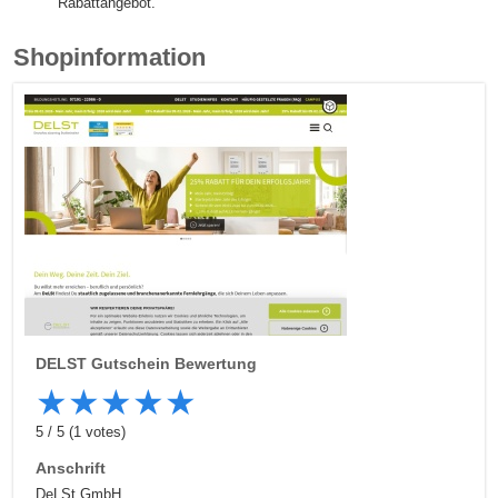
Rabattangebot.
Shopinformation
DELST
Gutschein Bewertung
★
★
★
★
★
5
/
5
(
1
votes)
Anschrift
DeLSt GmbH