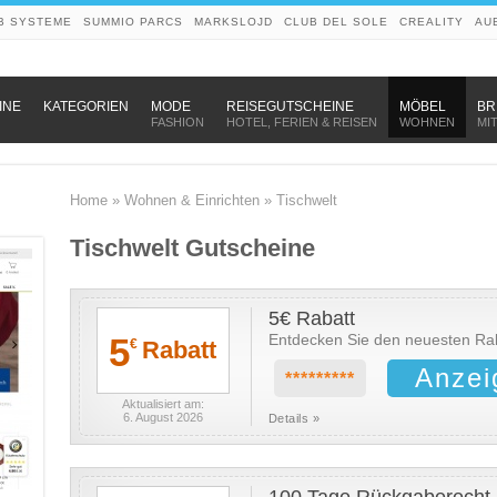
B SYSTEME
SUMMIO PARCS
MARKSLOJD
CLUB DEL SOLE
CREALITY
AU
–
–
–
INE
KATEGORIEN
MODE
REISEGUTSCHEINE
MÖBEL
BR
FASHION
HOTEL, FERIEN & REISEN
WOHNEN
MI
Home
»
Wohnen & Einrichten
»
Tischwelt
Tischwelt Gutscheine
5€ Rabatt
5
Entdecken Sie den neuesten Rab
Rabatt
€
Anzei
*********
Aktualisiert am:
6. August 2026
Details »