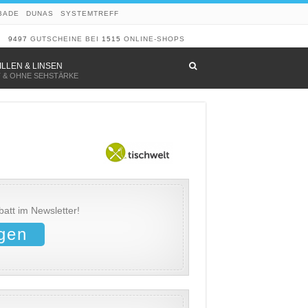
BADE
DUNAS
SYSTEMTREFF
9497
GUTSCHEINE BEI
1515
ONLINE-SHOPS
–
ILLEN & LINSEN
T & OHNE SEHSTÄRKE
att im Newsletter!
gen