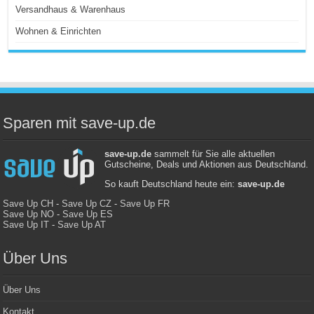
Versandhaus & Warenhaus
Wohnen & Einrichten
Sparen mit save-up.de
save-up.de
sammelt für Sie alle aktuellen
Gutscheine, Deals und Aktionen aus Deutschland.
So kauft Deutschland heute ein:
save-up.de
Save Up CH
-
Save Up CZ
-
Save Up FR
Save Up NO
-
Save Up ES
Save Up IT
-
Save Up AT
Über Uns
Über Uns
Kontakt