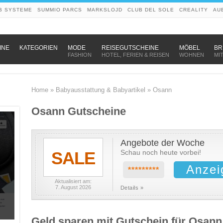
B SYSTEME
SUMMIO PARCS
MARKSLOJD
CLUB DEL SOLE
CREALITY
AU
–
–
–
INE
KATEGORIEN
MODE
REISEGUTSCHEINE
MÖBEL
BR
FASHION
HOTEL, FERIEN & REISEN
WOHNEN
MI
Home
»
Babyausstattung & Babyartikel
»
Osann
Osann Gutscheine
Angebote der Woche
SALE
Schau noch heute vorbei!
Anzei
*********
Aktualisiert am:
7. August 2026
Details »
Geld sparen mit Gutschein für Osann