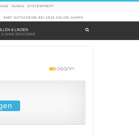
BADE
DUNAS
SYSTEMTREFF
9497
GUTSCHEINE BEI
1515
ONLINE-SHOPS
–
ILLEN & LINSEN
T & OHNE SEHSTÄRKE
gen