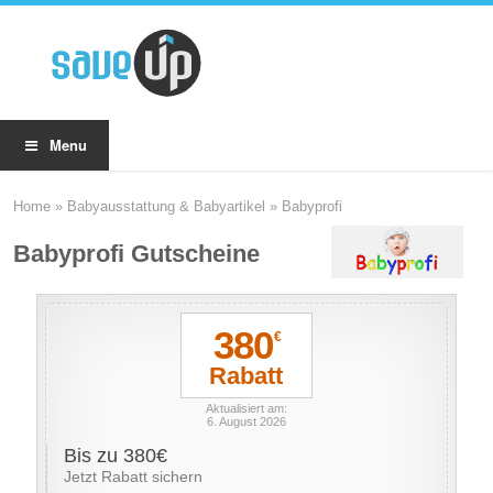
Menu
Home
»
Babyausstattung & Babyartikel
»
Babyprofi
Babyprofi Gutscheine
380
€
Rabatt
Aktualisiert am:
6. August 2026
Bis zu 380€
Jetzt Rabatt sichern