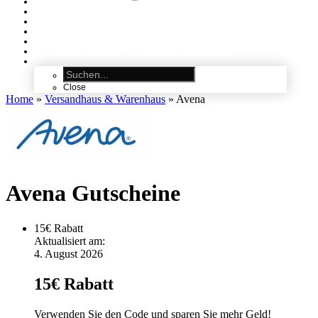
ALLE GUTSCHEINE
KATEGORIEN
MODE
–
FASHION
REISEGUTSCHEINE
–
HOTEL, FERIEN & REISEN
MÖBEL
–
WOHNEN
BRILLEN & LINSEN
–
MIT & OHNE SEHSTÄRKE
Close
Home
»
Versandhaus & Warenhaus
»
Avena
Avena Gutscheine
15
€
Rabatt
Aktualisiert am:
4. August 2026
15€ Rabatt
Verwenden Sie den Code und sparen Sie mehr Geld!