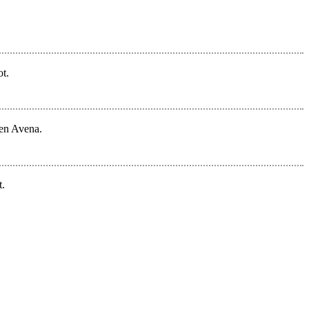
t.
den Avena.
t.