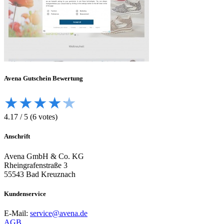
Avena
Gutschein Bewertung
★
★
★
★
★
4.17
/
5
(
6
votes)
Anschrift
Avena GmbH & Co. KG
Rheingrafenstraße 3
55543 Bad Kreuznach
Kundenservice
E-Mail:
service@avena.de
AGB