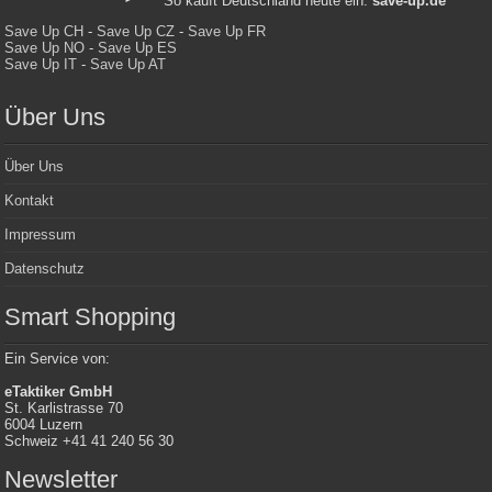
So kauft Deutschland heute ein:
save-up.de
Save Up CH
-
Save Up CZ
-
Save Up FR
Save Up NO
-
Save Up ES
Save Up IT
-
Save Up AT
Über Uns
Über Uns
Kontakt
Impressum
Datenschutz
Smart Shopping
Ein Service von:
eTaktiker GmbH
St. Karlistrasse 70
6004 Luzern
Schweiz +41 41 240 56 30
Newsletter