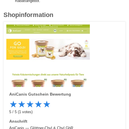
Rabattangebot.
Shopinformation
AniCanis
Gutschein Bewertung
★
★
★
★
★
5
/
5
(
1
votes)
Anschrift
AniCanis — Glöttner-Chyl & Chyl GbR