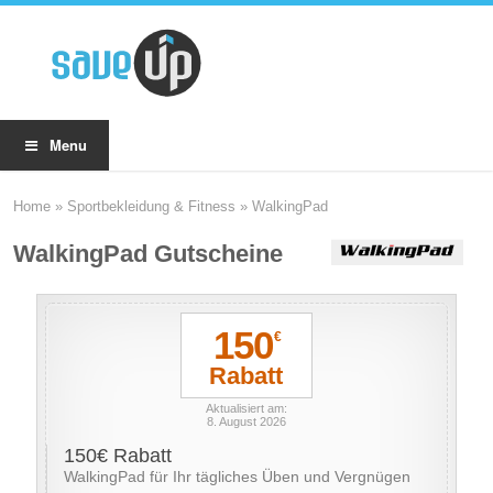
Menu
Home
»
Sportbekleidung & Fitness
»
WalkingPad
WalkingPad Gutscheine
150
€
Rabatt
Aktualisiert am:
8. August 2026
150€ Rabatt
WalkingPad für Ihr tägliches Üben und Vergnügen