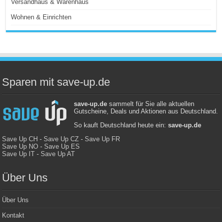
Versandhaus & Warenhaus
Wohnen & Einrichten
Sparen mit save-up.de
save-up.de
sammelt für Sie alle aktuellen
Gutscheine, Deals und Aktionen aus Deutschland.
So kauft Deutschland heute ein:
save-up.de
Save Up CH
-
Save Up CZ
-
Save Up FR
Save Up NO
-
Save Up ES
Save Up IT
-
Save Up AT
Über Uns
Über Uns
Kontakt