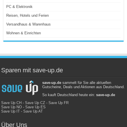
PC & Elektronik
Reisen, Hotels und Ferien
Versandhaus & Warenhaus
Wohnen & Einrichten
Sparen mit save-up.de
save-up.de
sammelt für Sie alle aktuellen
Gutscheine, Deals und Aktionen aus Deutschland.
So kauft Deutschland heute ein:
save-up.de
Save Up CH
-
Save Up CZ
-
Save Up FR
Save Up NO
-
Save Up ES
Save Up IT
-
Save Up AT
Über Uns