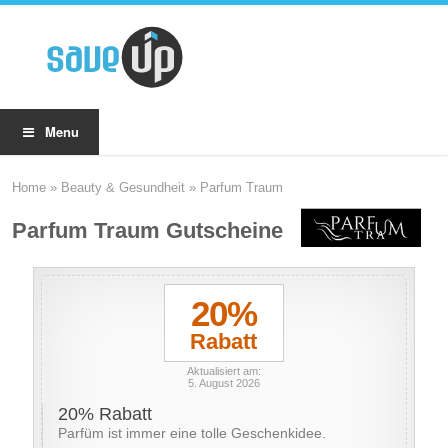
Menu
Home
»
Beauty & Gesundheit
»
Parfum Traum
Parfum Traum Gutscheine
20%
Rabatt
Aktualisiert am:
5. August 2026
20% Rabatt
Parfüm ist immer eine tolle Geschenkidee.