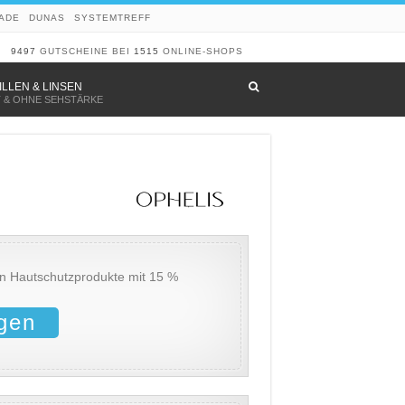
ADE
DUNAS
SYSTEMTREFF
9497
GUTSCHEINE BEI
1515
ONLINE-SHOPS
–
ILLEN & LINSEN
T & OHNE SEHSTÄRKE
en Hautschutzprodukte mit 15 %
gen