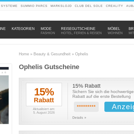
 SYSTEME
SUMMIO PARCS
MARKSLOJD
CLUB DEL SOLE
CREALITY
AUB
–
–
–
INE
KATEGORIEN
MODE
REISEGUTSCHEINE
MÖBEL
BR
FASHION
HOTEL, FERIEN & REISEN
WOHNEN
MI
Home
»
Beauty & Gesundheit
»
Ophelis
Ophelis Gutscheine
15% Rabatt
15%
Sichern Sie sich die hochwertig
Rabatt auf die erste Bestellung
Rabatt
Anzei
*********
Aktualisiert am:
5. August 2026
Details »