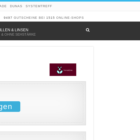
ADE
DUNAS
SYSTEMTREFF
9497
GUTSCHEINE BEI
1515
ONLINE-SHOPS
–
ILLEN & LINSEN
T & OHNE SEHSTÄRKE
gen