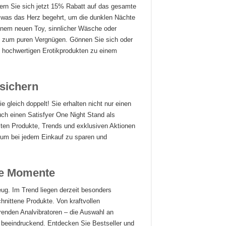
ern Sie sich jetzt 15% Rabatt auf das gesamte
, was das Herz begehrt, um die dunklen Nächte
einem neuen Toy, sinnlicher Wäsche oder
f zum puren Vergnügen. Gönnen Sie sich oder
n hochwertigen Erotikprodukten zu einem
sichern
e gleich doppelt! Sie erhalten nicht nur einen
ch einen Satisfyer One Night Stand als
ten Produkte, Trends und exklusiven Aktionen
 um bei jedem Einkauf zu sparen und
he Momente
eug. Im Trend liegen derzeit besonders
chnittene Produkte. Von kraftvollen
erenden Analvibratoren – die Auswahl an
 beeindruckend. Entdecken Sie Bestseller und