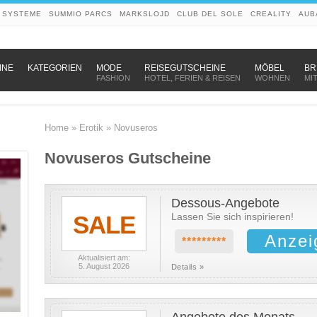
 SYSTEME
SUMMIO PARCS
MARKSLOJD
CLUB DEL SOLE
CREALITY
AUB
–
–
–
INE
KATEGORIEN
MODE
REISEGUTSCHEINE
MÖBEL
BR
FASHION
HOTEL, FERIEN & REISEN
WOHNEN
MI
Home
»
Erotik
»
Novuseros
Novuseros Gutscheine
Dessous-Angebote
SALE
Lassen Sie sich inspirieren!
Anzei
*********
Aktualisiert am:
5. August 2026
Details »
Angebote des Monats