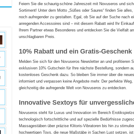
Feiern Sie die schaurig-schöne Jahreszeit mit Novuseros und sich
Sortiment! Unter dem Motto „Süßes oder Saures“ finden Sie alles
noch aufregender zu gestalten. Egal, ob Sie auf der Suche nach 
anregenden Accessoires sind – mit diesem Rabatt wird Ihr Einkau
Ihrem Partner etwas Besonderes und entdecken Sie die Vielfalt a
unschlagbaren Preis.
10% Rabatt und ein Gratis-Geschenk 
Melden Sie sich für den Novuseros Newsletter an und profitieren Si
exklusiven 10% Gutschein für Ihre nächste Bestellung, sondern au
kostenloses Geschenk dazu. So bleiben Sie immer über die neues
informiert und verpassen keine Angebote mehr. Der perfekte Weg,
gleichzeitig die aufregende Welt von Novuseros zu entdecken.
Innovative Sextoys für unvergesslic
Novuseros steht für Luxus und Innovation im Bereich Erotikspielz
technologisch fortschrittliche und auf spezielle Bedürfnisse zuges
Massagestäben über präzise Klitoris-Vibratoren bis hin zu stimuli
hochwertigen Toys, die neue Maßstäbe in Sachen Lust setzen, ist