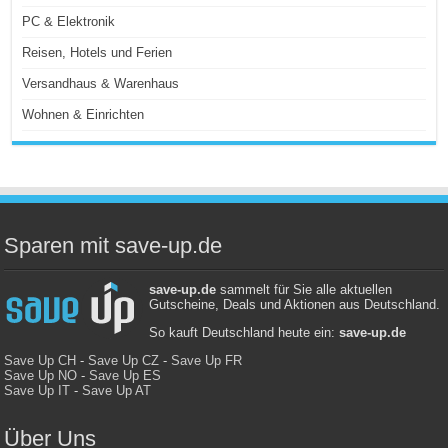
PC & Elektronik
Reisen, Hotels und Ferien
Versandhaus & Warenhaus
Wohnen & Einrichten
Sparen mit save-up.de
save-up.de
sammelt für Sie alle aktuellen
Gutscheine, Deals und Aktionen aus Deutschland.
So kauft Deutschland heute ein:
save-up.de
Save Up CH
-
Save Up CZ
-
Save Up FR
Save Up NO
-
Save Up ES
Save Up IT
-
Save Up AT
Über Uns