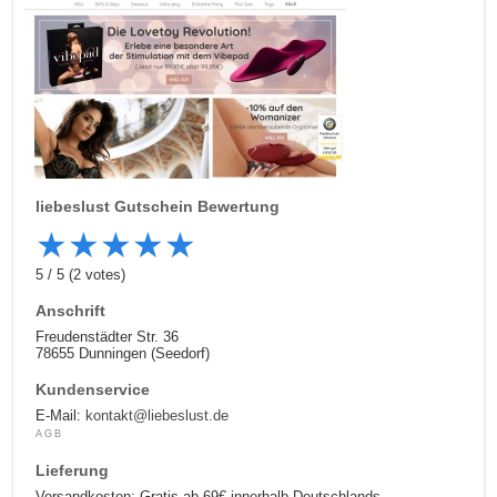
liebeslust
Gutschein Bewertung
★
★
★
★
★
5
/
5
(
2
votes)
Anschrift
Freudenstädter Str. 36
78655 Dunningen (Seedorf)
Kundenservice
E-Mail:
kontakt@liebeslust.de
AGB
Lieferung
Versandkosten: Gratis ab 69€ innerhalb Deutschlands