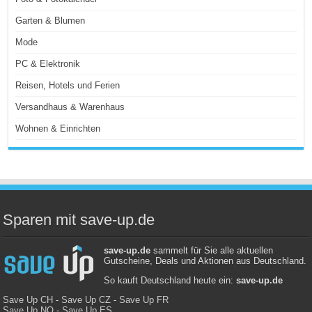
Garten & Blumen
Mode
PC & Elektronik
Reisen, Hotels und Ferien
Versandhaus & Warenhaus
Wohnen & Einrichten
Sparen mit save-up.de
save-up.de
sammelt für Sie alle aktuellen
Gutscheine, Deals und Aktionen aus Deutschland.
So kauft Deutschland heute ein:
save-up.de
Save Up CH
-
Save Up CZ
-
Save Up FR
Save Up NO
-
Save Up ES