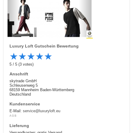
Luxury Loft
Gutschein Bewertung
★
★
★
★
★
5
/
5
(
3
votes)
Anschrift
skytrade GmbH
Schleusenweg 5
68159 Mannheim Baden-Württemberg
Deutschland
Kundenservice
E-Mail:
service@luxuryloft.eu
AGB
Lieferung
Versandkosten: gratis Versand