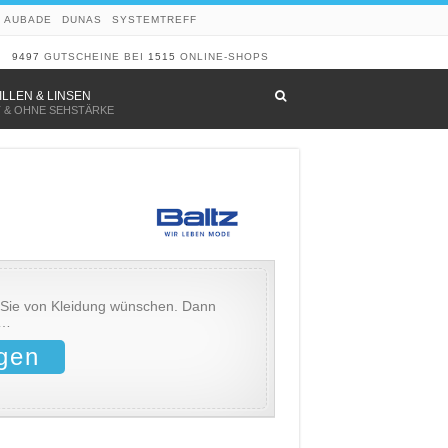
AUBADE
DUNAS
SYSTEMTREFF
9497
GUTSCHEINE BEI
1515
ONLINE-SHOPS
–
ILLEN & LINSEN
T & OHNE SEHSTÄRKE
s Sie von Kleidung wünschen. Dann
 …
gen