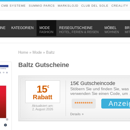
CMB SYSTEME
SUMMIO PARCS
MARKSLOJD
CLUB DEL SOLE
CREALITY
–
–
–
INE
KATEGORIEN
MODE
REISEGUTSCHEINE
MÖBEL
BR
FASHION
HOTEL, FERIEN & REISEN
WOHNEN
MI
Home
»
Mode
»
Baltz
Baltz Gutscheine
15€ Gutscheincode
15
€
Stöbern Sie und finden Sie, wa
verwenden Sie einen Code, um
Rabatt
Anzei
*********
Aktualisiert am:
2. August 2026
Details »