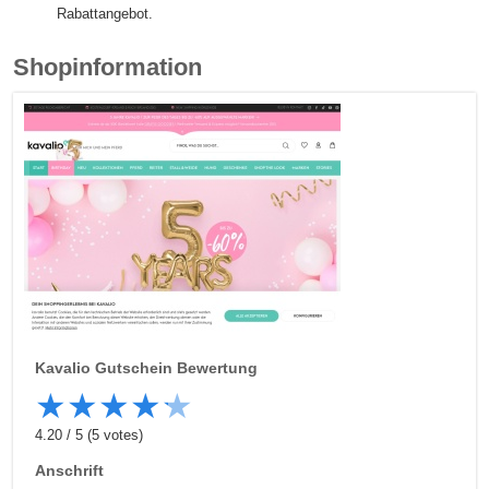
Rabattangebot.
Shopinformation
Kavalio
Gutschein Bewertung
★
★
★
★
★
4.20
/
5
(
5
votes)
Anschrift