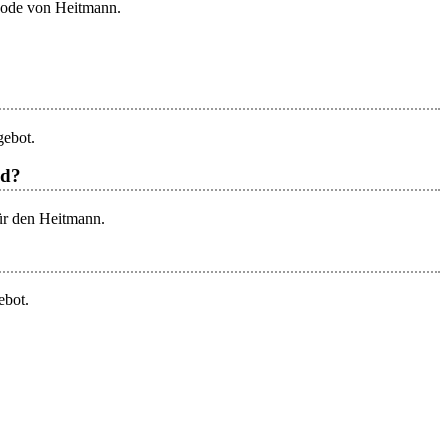
code von Heitmann.
gebot.
nd?
für den Heitmann.
ebot.