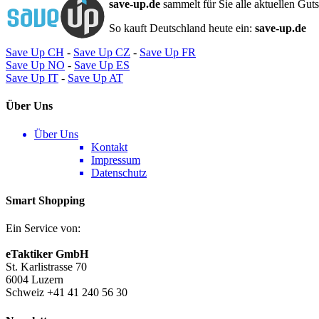
save-up.de
sammelt für Sie alle aktuellen Gut
So kauft Deutschland heute ein:
save-up.de
Save Up CH
-
Save Up CZ
-
Save Up FR
Save Up NO
-
Save Up ES
Save Up IT
-
Save Up AT
Über Uns
Über Uns
Kontakt
Impressum
Datenschutz
Smart Shopping
Ein Service von:
eTaktiker GmbH
St. Karlistrasse 70
6004 Luzern
Schweiz +41 41 240 56 30