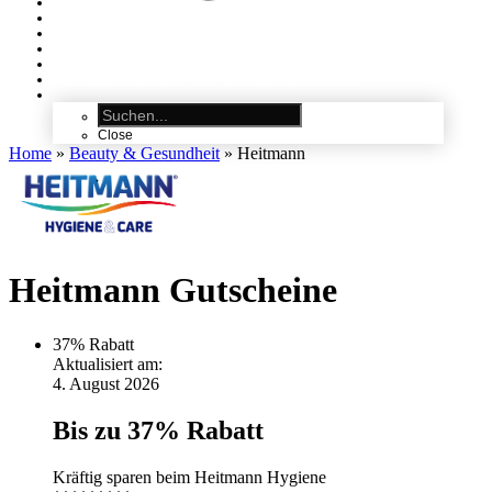
ALLE GUTSCHEINE
KATEGORIEN
MODE
–
FASHION
REISEGUTSCHEINE
–
HOTEL, FERIEN & REISEN
MÖBEL
–
WOHNEN
BRILLEN & LINSEN
–
MIT & OHNE SEHSTÄRKE
Close
Home
»
Beauty & Gesundheit
»
Heitmann
Heitmann Gutscheine
37%
Rabatt
Aktualisiert am:
4. August 2026
Bis zu 37% Rabatt
Kräftig sparen beim Heitmann Hygiene