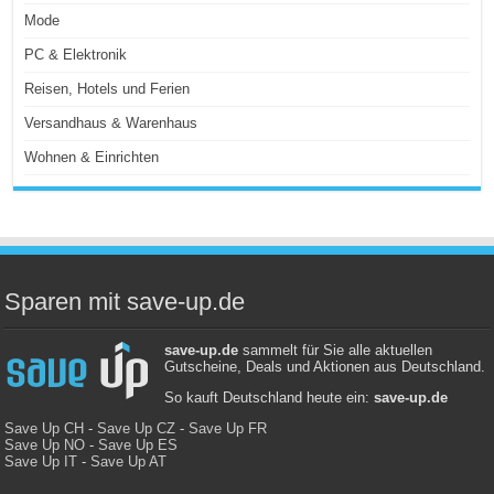
Mode
PC & Elektronik
Reisen, Hotels und Ferien
Versandhaus & Warenhaus
Wohnen & Einrichten
Sparen mit save-up.de
save-up.de
sammelt für Sie alle aktuellen
Gutscheine, Deals und Aktionen aus Deutschland.
So kauft Deutschland heute ein:
save-up.de
Save Up CH
-
Save Up CZ
-
Save Up FR
Save Up NO
-
Save Up ES
Save Up IT
-
Save Up AT