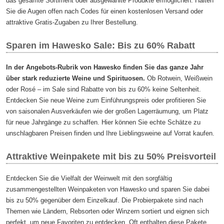
das gesamte Sortiment oder ausgewählte Produkte ermöglichen. Halten
Sie die Augen offen nach Codes für einen kostenlosen Versand oder
attraktive Gratis-Zugaben zu Ihrer Bestellung.
Sparen im Hawesko Sale: Bis zu 60% Rabatt
In der Angebots-Rubrik von Hawesko finden Sie das ganze Jahr
über stark reduzierte Weine und Spirituosen.
Ob Rotwein, Weißwein
oder Rosé – im Sale sind Rabatte von bis zu 60% keine Seltenheit.
Entdecken Sie neue Weine zum Einführungspreis oder profitieren Sie
von saisonalen Ausverkäufen wie der großen Lagerräumung, um Platz
für neue Jahrgänge zu schaffen. Hier können Sie echte Schätze zu
unschlagbaren Preisen finden und Ihre Lieblingsweine auf Vorrat kaufen.
Attraktive Weinpakete mit bis zu 50% Preisvorteil
Entdecken Sie die Vielfalt der Weinwelt mit den sorgfältig
zusammengestellten Weinpaketen von Hawesko und sparen Sie dabei
bis zu 50% gegenüber dem Einzelkauf. Die Probierpakete sind nach
Themen wie Ländern, Rebsorten oder Winzern sortiert und eignen sich
perfekt, um neue Favoriten zu entdecken. Oft enthalten diese Pakete