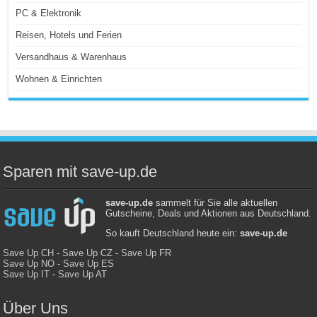
PC & Elektronik
Reisen, Hotels und Ferien
Versandhaus & Warenhaus
Wohnen & Einrichten
Sparen mit save-up.de
save-up.de
sammelt für Sie alle aktuellen
Gutscheine, Deals und Aktionen aus Deutschland.
So kauft Deutschland heute ein:
save-up.de
Save Up CH
-
Save Up CZ
-
Save Up FR
Save Up NO
-
Save Up ES
Save Up IT
-
Save Up AT
Über Uns