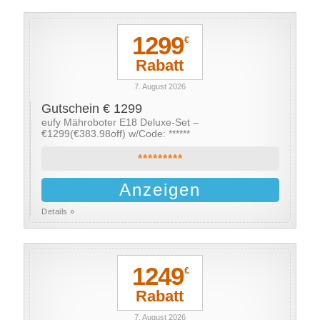
1299
€
Rabatt
7. August 2026
Gutschein € 1299
eufy Mähroboter E18 Deluxe-Set –
€1299(€383.98off) w/Code: ******
*********
Anzeigen
Details »
1249
€
Rabatt
7. August 2026