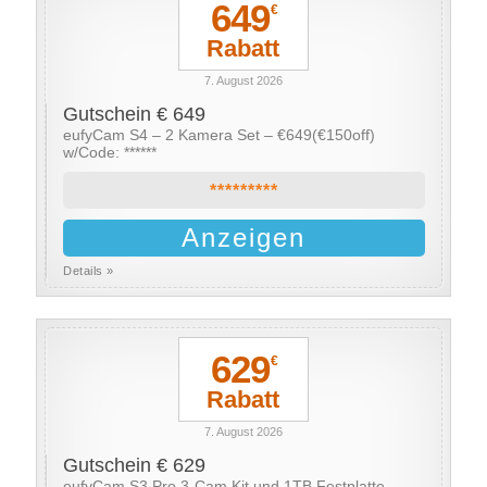
649
€
Rabatt
7. August 2026
Gutschein € 649
eufyCam S4 – 2 Kamera Set – €649(€150off)
w/Code: ******
*********
Anzeigen
Details »
629
€
Rabatt
7. August 2026
Gutschein € 629
eufyCam S3 Pro 3-Cam Kit und 1TB Festplatte –