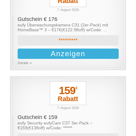
Rabatt
7. August 2026
Gutschein € 176
eufy Überwachungskamera C31 (2er-Pack) mit
HomeBase™ 3 – €176(€122.98off) w/Code: …
*********
Anzeigen
Details »
159
€
Rabatt
7. August 2026
Gutschein € 159
eufy Security eufyCam C37 3er-Pack –
€159(€138off) w/Code: ******