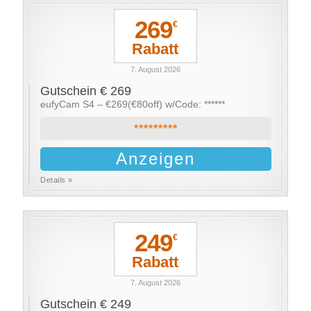
269
€
Rabatt
7. August 2026
Gutschein € 269
eufyCam S4 – €269(€80off) w/Code: ******
*********
Anzeigen
Details »
249
€
Rabatt
7. August 2026
Gutschein € 249