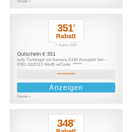
Details »
351
€
Rabatt
7. August 2026
Gutschein € 351
eufy Türklingel mit Kamera E340 Komplett-Set –
€351.02(€113.94off) w/Code: ******
*********
Anzeigen
Details »
348
€
Rabatt