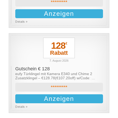
*********
Anzeigen
Details »
128
€
Rabatt
7. August 2026
Gutschein € 128
eufy Türklingel mit Kamera E340 und Chime 2
Zusatzklingel – €128.78(€107.20off) w/Code: …
*********
Anzeigen
Details »