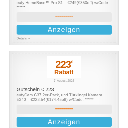
eufy HomeBase™ Pro S1 – €249(€350off) w/Code:
******
*********
Anzeigen
Details »
223
€
Rabatt
7. August 2026
Gutschein € 223
eufyCam C37 2er-Pack, und Türklingel Kamera
E340 – €223.54(€174.45off) w/Code: ******
*********
Anzeigen