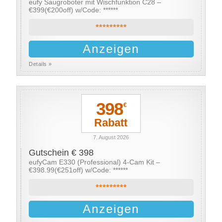
eufy Saugroboter mit Wischfunktion C28 –
€399(€200off) w/Code: ******
*********
Anzeigen
Details »
398
€
Rabatt
7. August 2026
Gutschein € 398
eufyCam E330 (Professional) 4-Cam Kit –
€398.99(€251off) w/Code: ******
*********
Anzeigen