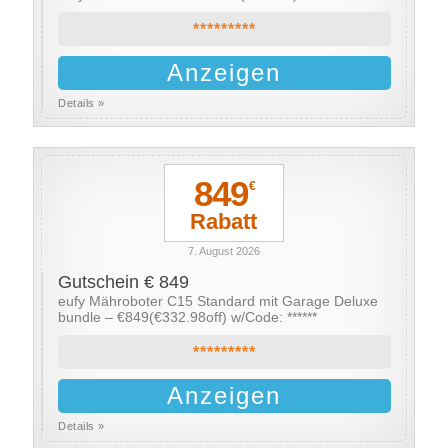
*********
Anzeigen
Details »
849
€
Rabatt
7. August 2026
Gutschein € 849
eufy Mähroboter C15 Standard mit Garage Deluxe
bundle – €849(€332.98off) w/Code: ******
*********
Anzeigen
Details »