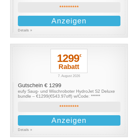
*********
Anzeigen
Details »
1299
€
Rabatt
7. August 2026
Gutschein € 1299
eufy Saug- und Wischroboter HydroJet S2 Deluxe
bundle – €1299(€543.97off) w/Code: ******
*********
Anzeigen
Details »