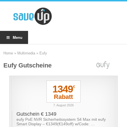
Menu
Home
»
Multimedia
»
Eufy
Eufy Gutscheine
1349
€
Rabatt
7. August 2026
Gutschein € 1349
eufy PoE NVR Sicherheitssystem S4 Max mit eufy
Smart Display – €1349(€149off) w/Code: …