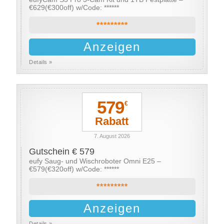
€629(€300off) w/Code: ******
*********
Anzeigen
Details »
579
€
Rabatt
7. August 2026
Gutschein € 579
eufy Saug- und Wischroboter Omni E25 –
€579(€320off) w/Code: ******
*********
Anzeigen
Details »