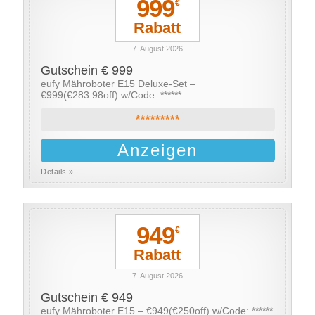
999
€
Rabatt
7. August 2026
Gutschein € 999
eufy Mähroboter E15 Deluxe-Set –
€999(€283.98off) w/Code: ******
*********
Anzeigen
Details »
949
€
Rabatt
7. August 2026
Gutschein € 949
eufy Mähroboter E15 – €949(€250off) w/Code: ******