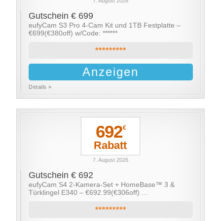
7. August 2026
Gutschein € 699
eufyCam S3 Pro 4-Cam Kit und 1TB Festplatte –
€699(€380off) w/Code: ******
*********
Anzeigen
Details »
692
€
Rabatt
7. August 2026
Gutschein € 692
eufyCam S4 2-Kamera-Set + HomeBase™ 3 &
Türklingel E340 – €692.99(€306off) …
*********