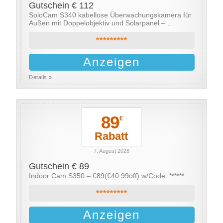
Gutschein € 112
SoloCam S340 kabellose Überwachungskamera für
Außen mit Doppelobjektiv und Solarpanel – …
*********
Anzeigen
Details »
89
€
Rabatt
7. August 2026
Gutschein € 89
Indoor Cam S350 – €89(€40.99off) w/Code: ******
*********
Anzeigen