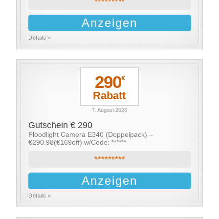
*********
Anzeigen
Details »
290
€
Rabatt
7. August 2026
Gutschein € 290
Floodlight Camera E340 (Doppelpack) –
€290.98(€169off) w/Code: ******
*********
Anzeigen
Details »