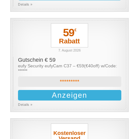
Details »
59
€
Rabatt
7. August 2026
Gutschein € 59
eufy Security eufyCam C37 – €59(€40off) w/Code:
******
*********
Anzeigen
Details »
Kostenloser
Versand