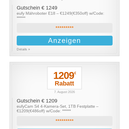
Gutschein € 1249
eufy Mähroboter E18 – €1249(€350off) w/Code:
******
*********
Anzeigen
Details »
1209
€
Rabatt
7. August 2026
Gutschein € 1209
eufyCam S4 4-Kamera-Set, 1TB Festplatte –
€1209(€486off) w/Code: ******
*********