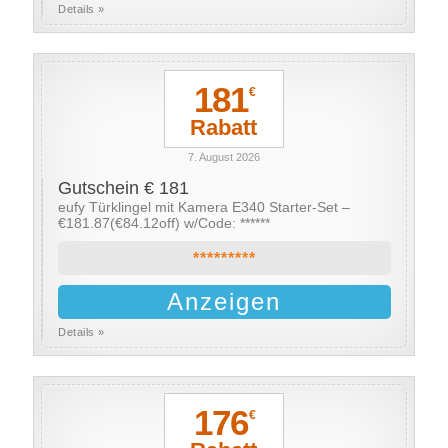
Details »
181
€
Rabatt
7. August 2026
Gutschein € 181
eufy Türklingel mit Kamera E340 Starter-Set –
€181.87(€84.12off) w/Code: ******
*********
Anzeigen
Details »
176
€