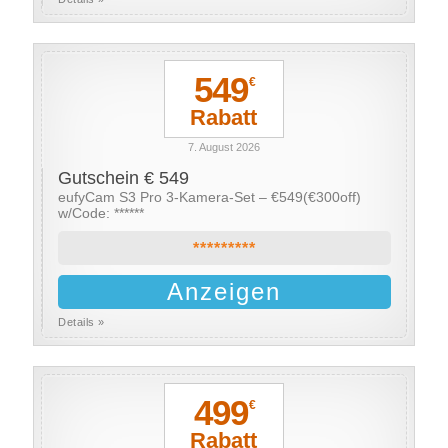
549
€
Rabatt
7. August 2026
Gutschein € 549
eufyCam S3 Pro 3-Kamera-Set – €549(€300off)
w/Code: ******
*********
Anzeigen
Details »
499
€
Rabatt