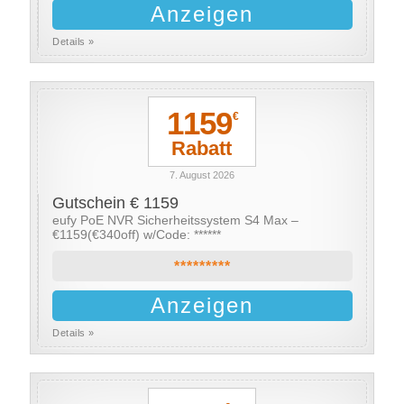
Anzeigen
Details »
1159
€
Rabatt
7. August 2026
Gutschein € 1159
eufy PoE NVR Sicherheitssystem S4 Max –
€1159(€340off) w/Code: ******
*********
Anzeigen
Details »