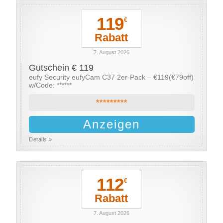
119
€
Rabatt
7. August 2026
Gutschein € 119
eufy Security eufyCam C37 2er-Pack – €119(€79off)
w/Code: ******
*********
Anzeigen
Details »
112
€
Rabatt
7. August 2026