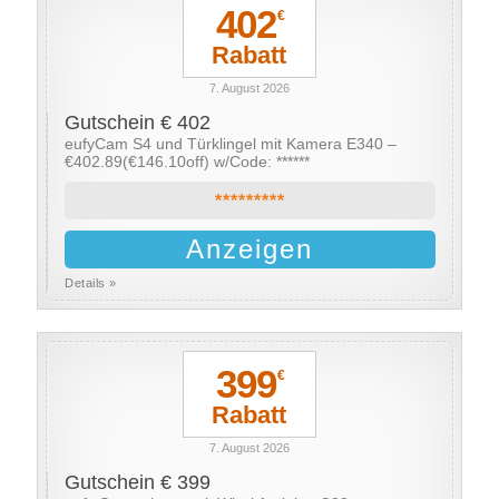
402
€
Rabatt
7. August 2026
Gutschein € 402
eufyCam S4 und Türklingel mit Kamera E340 –
€402.89(€146.10off) w/Code: ******
*********
Anzeigen
Details »
399
€
Rabatt
7. August 2026
Gutschein € 399