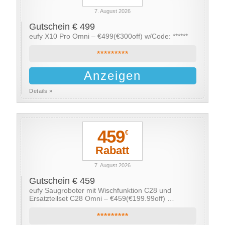
7. August 2026
Gutschein € 499
eufy X10 Pro Omni – €499(€300off) w/Code: ******
*********
Anzeigen
Details »
459
€
Rabatt
7. August 2026
Gutschein € 459
eufy Saugroboter mit Wischfunktion C28 und
Ersatzteilset C28 Omni – €459(€199.99off) …
*********