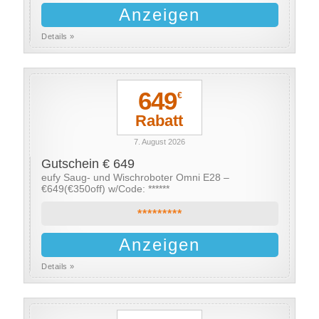
Anzeigen
Details »
649
€
Rabatt
7. August 2026
Gutschein € 649
eufy Saug- und Wischroboter Omni E28 –
€649(€350off) w/Code: ******
*********
Anzeigen
Details »