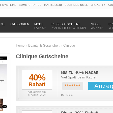
B SYSTEME
SUMMIO PARCS
MARKSLOJD
CLUB DEL SOLE
CREALITY
AU
–
–
–
INE
KATEGORIEN
MODE
REISEGUTSCHEINE
MÖBEL
BR
FASHION
HOTEL, FERIEN & REISEN
WOHNEN
MI
Home
»
Beauty & Gesundheit
»
Clinique
Clinique Gutscheine
Bis zu 40% Rabatt
40%
Viel Spaß beim Kaufen!
Rabatt
Anzei
*********
Aktualisiert am:
8. August 2026
Details »