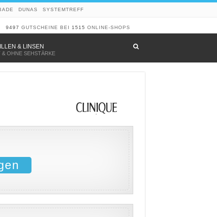
BADE
DUNAS
SYSTEMTREFF
9497
GUTSCHEINE BEI
1515
ONLINE-SHOPS
–
ILLEN & LINSEN
T & OHNE SEHSTÄRKE
gen