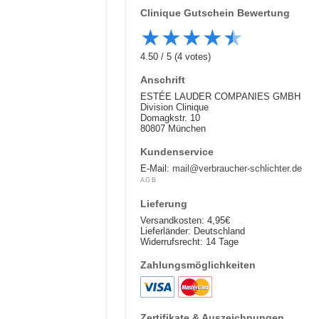
Clinique
Gutschein Bewertung
★
★
★
★
★
4.50
/
5
(
4
votes)
Anschrift
ESTÉE LAUDER COMPANIES GMBH
Division Clinique
Domagkstr. 10
80807 München
Kundenservice
E-Mail:
mail@verbraucher-schlichter.de
AGB
Lieferung
Versandkosten: 4,95€
Lieferländer: Deutschland
Widerrufsrecht: 14 Tage
Zahlungsmöglichkeiten
Zertifikate & Auszeichnungen