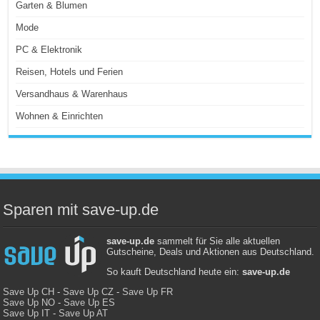
Garten & Blumen
Mode
PC & Elektronik
Reisen, Hotels und Ferien
Versandhaus & Warenhaus
Wohnen & Einrichten
Sparen mit save-up.de
save-up.de
sammelt für Sie alle aktuellen
Gutscheine, Deals und Aktionen aus Deutschland.
So kauft Deutschland heute ein:
save-up.de
Save Up CH
-
Save Up CZ
-
Save Up FR
Save Up NO
-
Save Up ES
Save Up IT
-
Save Up AT