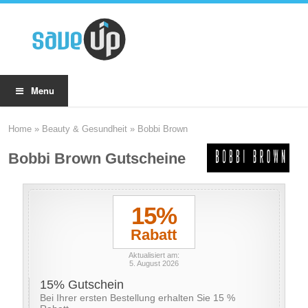
Menu
Home
»
Beauty & Gesundheit
»
Bobbi Brown
Bobbi Brown Gutscheine
15%
Rabatt
Aktualisiert am:
5. August 2026
15% Gutschein
Bei Ihrer ersten Bestellung erhalten Sie 15 %