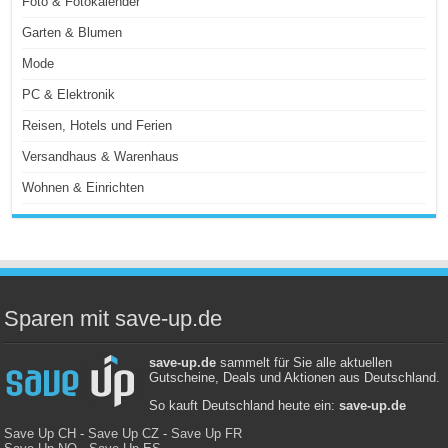
Foto & Fotokalender
Garten & Blumen
Mode
PC & Elektronik
Reisen, Hotels und Ferien
Versandhaus & Warenhaus
Wohnen & Einrichten
Sparen mit save-up.de
save-up.de
sammelt für Sie alle aktuellen
Gutscheine, Deals und Aktionen aus Deutschland.
So kauft Deutschland heute ein:
save-up.de
Save Up CH
-
Save Up CZ
-
Save Up FR