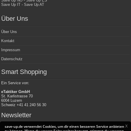
Save Up NO
-
Save Up ES
Save Up IT
-
Save Up AT
Über Uns
Über Uns
Kontakt
Impressum
Datenschutz
Smart Shopping
Ein Service von:
eTaktiker GmbH
St. Karlistrasse 70
6004 Luzern
Schweiz +41 41 240 56 30
Newsletter
X
save-up.de verwendet Cookies, um dir einen besseren Service anbieten
zu können. Wenn du unsere Seite weiter benutzt, stimmst du unseren