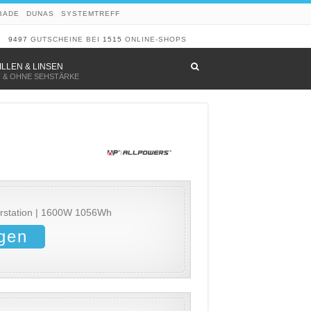
BADE
DUNAS
SYSTEMTREFF
9497
GUTSCHEINE BEI
1515
ONLINE-SHOPS
–
ILLEN & LINSEN
T & OHNE SEHSTÄRKE
rstation | 1600W 1056Wh
gen