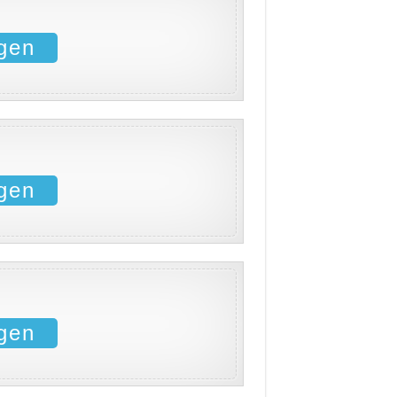
gen
gen
gen