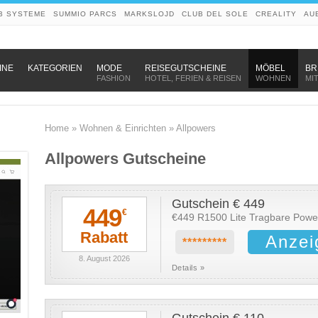
B SYSTEME
SUMMIO PARCS
MARKSLOJD
CLUB DEL SOLE
CREALITY
AU
–
–
–
INE
KATEGORIEN
MODE
REISEGUTSCHEINE
MÖBEL
BR
FASHION
HOTEL, FERIEN & REISEN
WOHNEN
MI
Home
»
Wohnen & Einrichten
»
Allpowers
Allpowers Gutscheine
Gutschein € 449
449
€
€449 R1500 Lite Tragbare Powe
Rabatt
Anzei
*********
8. August 2026
Details »