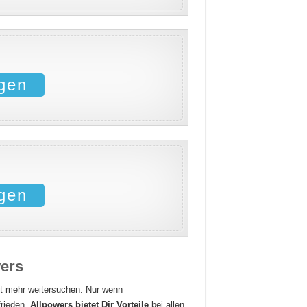
gen
gen
wers
ht mehr weitersuchen. Nur wenn
frieden.
Allpowers bietet Dir Vorteile
bei allen