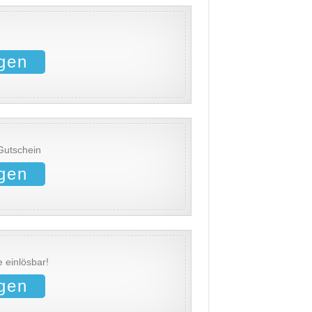
gen
Gutschein
gen
 einlösbar!
gen