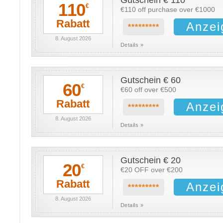
Gutschein € 110
110
€
€110 off purchase over €1000
Rabatt
Anzei
*********
8. August 2026
Details »
Gutschein € 60
60
€
€60 off over €500
Rabatt
Anzei
*********
8. August 2026
Details »
Gutschein € 20
20
€
€20 OFF over €200
Rabatt
Anzei
*********
8. August 2026
Details »