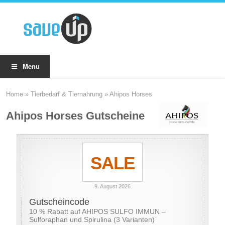
Menu
Home
»
Tierbedarf & Tiernahrung
»
Ahipos Horses
Ahipos Horses Gutscheine
SALE
9. August 2026
Gutscheincode
10 % Rabatt auf AHIPOS SULFO IMMUN –
Sulforaphan und Spirulina (3 Varianten)