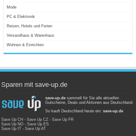
Mode
PC & Elektronik
Reisen, Hotels und Ferien
Versandhaus & Warenhaus
Wohnen & Einrichten
Sparen mit save-up.de
save-up.de
sammelt für Sie alle aktuellen
Gutscheine, Deals und Aktionen aus Deutschland.
So kauft Deutschland heute ein:
save-up.de
Save Up CH
-
Save Up CZ
-
Save Up FR
Save Up NO
-
Save Up ES
Save Up IT
-
Save Up AT