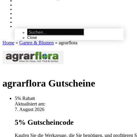
ALLE GUTSCHEINE
KATEGORIEN
MODE
–
FASHION
REISEGUTSCHEINE
–
HOTEL, FERIEN & REISEN
MÖBEL
–
WOHNEN
BRILLEN & LINSEN
–
MIT & OHNE SEHSTÄRKE
Close
Home
»
Garten & Blumen
»
agrarflora
agrarflora Gutscheine
5%
Rabatt
Aktualisiert am:
7. August 2026
5% Gutscheincode
Kaufen Sie die Werkzeuge, die Sie benötigen, und profitieren 