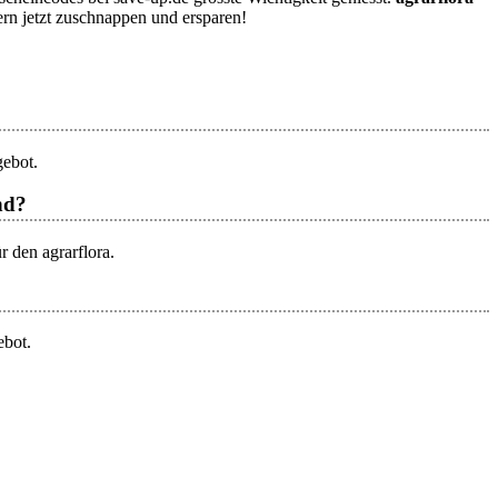
rn jetzt zuschnappen und ersparen!
gebot.
nd?
r den agrarflora.
ebot.