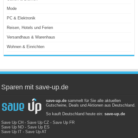
Mode
PC & Elektronik
Reisen, Hotels und Ferien
Versandhaus & Warenhaus
Wohnen & Einrichten
Sparen mit save-up.de
save-up.de
sammelt für Sie alle aktuellen
Gutscheine, Deals und Aktionen aus Deutschland.
So kauft Deutschland heute ein:
save-up.de
Save Up CH
-
Save Up CZ
-
Save Up FR
Save Up NO
-
Save Up ES
Save Up IT
-
Save Up AT