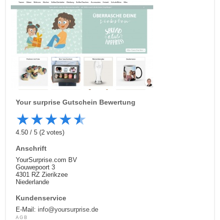
Your surprise
Gutschein Bewertung
★
★
★
★
★
4.50
/
5
(
2
votes)
Anschrift
YourSurprise.com BV
Gouwepoort 3
4301 RZ Zierikzee
Niederlande
Kundenservice
E-Mail:
info@yoursurprise.de
AGB