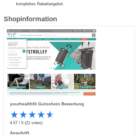
komplettes Rabattangebot.
Shopinformation
yourhealthfit
Gutschein Bewertung
★
★
★
★
★
4.57
/
5
(
21
votes)
Anschrift