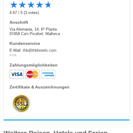
★
★
★
★
★
4.67
/
5
(
3
votes)
Anschrift
Via Alemania, 14, 6ª Planta
07458 Ca'n Picafort, Mallorca
Kundenservice
E-Mail:
thb@thbhotels.com
AGB
Zahlungsmöglichkeiten
Zertifikate & Auszeichnungen