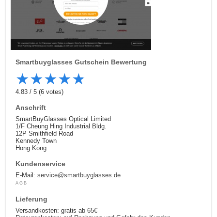
Smartbuyglasses
Gutschein Bewertung
★
★
★
★
★
4.83
/
5
(
6
votes)
Anschrift
SmartBuyGlasses Optical Limited
1/F Cheung Hing Industrial Bldg.
12P Smithfield Road
Kennedy Town
Hong Kong
Kundenservice
E-Mail:
service@smartbuyglasses.de
AGB
Lieferung
Versandkosten: gratis ab 65€