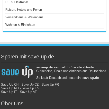
PC & Elektronik
Reisen, Hotels und Ferien
Versandhaus & Warenhaus
Wohnen & Einrichten
Sparen mit save-up.de
save-up.de
sammelt für Sie alle aktuellen
Gutscheine, Deals und Aktionen aus Deutschland.
So kauft Deutschland heute ein:
save-up.de
Save Up CH
-
Save Up CZ
-
Save Up FR
Save Up NO
-
Save Up ES
Save Up IT
-
Save Up AT
Über Uns