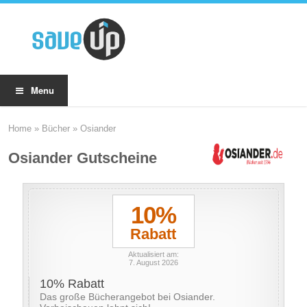
Menu
Home
»
Bücher
»
Osiander
Osiander Gutscheine
10%
Rabatt
Aktualisiert am:
7. August 2026
10% Rabatt
Das große Bücherangebot bei Osiander.