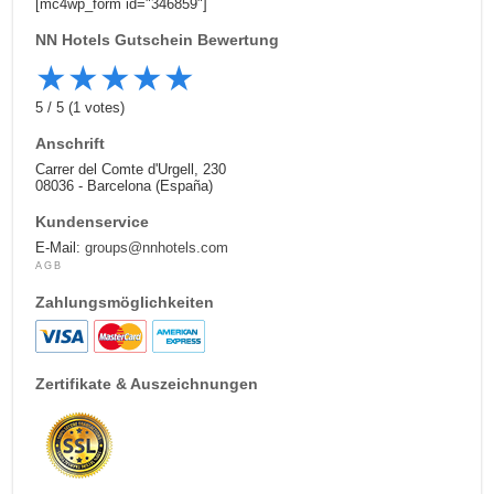
[mc4wp_form id="346859"]
NN Hotels
Gutschein Bewertung
★
★
★
★
★
5
/
5
(
1
votes)
Anschrift
Carrer del Comte d'Urgell, 230
08036 - Barcelona (España)
Kundenservice
E-Mail:
groups@nnhotels.com
AGB
Zahlungsmöglichkeiten
Zertifikate & Auszeichnungen