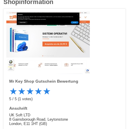
Shopinformation
Mr Key Shop
Gutschein Bewertung
★
★
★
★
★
5
/
5
(
1
votes)
Anschrift
UK Soft LTD
8 Gainsborough Road, Leytonstone
London, E11 1HT (GB)