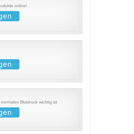
odukte online!
gen
!
gen
 normalen Blutdruck wichtig ist
gen