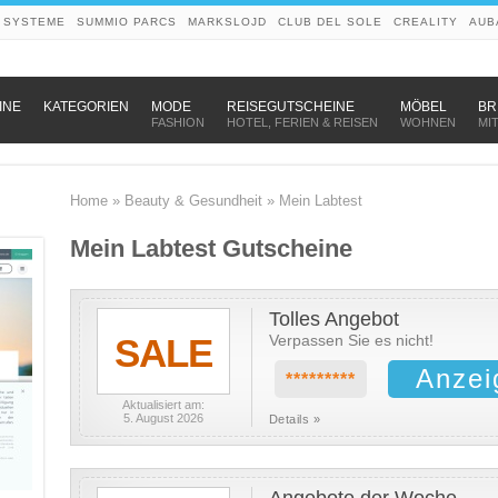
 SYSTEME
SUMMIO PARCS
MARKSLOJD
CLUB DEL SOLE
CREALITY
AUB
–
–
–
INE
KATEGORIEN
MODE
REISEGUTSCHEINE
MÖBEL
BR
FASHION
HOTEL, FERIEN & REISEN
WOHNEN
MI
Home
»
Beauty & Gesundheit
»
Mein Labtest
Mein Labtest Gutscheine
Tolles Angebot
SALE
Verpassen Sie es nicht!
Anzei
*********
Aktualisiert am:
5. August 2026
Details »