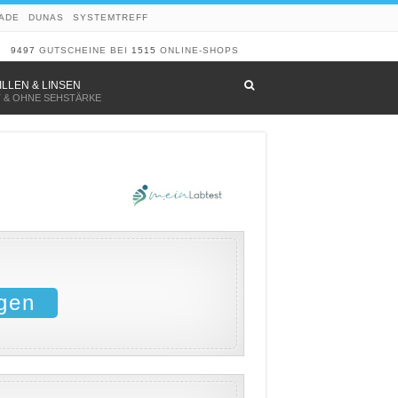
ADE
DUNAS
SYSTEMTREFF
9497
GUTSCHEINE BEI
1515
ONLINE-SHOPS
–
ILLEN & LINSEN
T & OHNE SEHSTÄRKE
gen