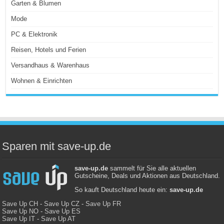
Garten & Blumen
Mode
PC & Elektronik
Reisen, Hotels und Ferien
Versandhaus & Warenhaus
Wohnen & Einrichten
Sparen mit save-up.de
save-up.de
sammelt für Sie alle aktuellen
Gutscheine, Deals und Aktionen aus Deutschland.
So kauft Deutschland heute ein:
save-up.de
Save Up CH
-
Save Up CZ
-
Save Up FR
Save Up NO
-
Save Up ES
Save Up IT
-
Save Up AT