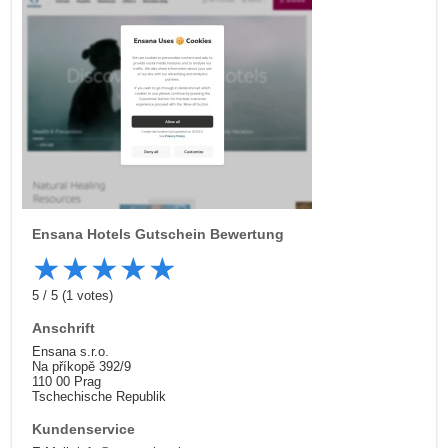
Ensana Hotels
Gutschein Bewertung
★
★
★
★
★
5
/
5
(
1
votes)
Anschrift
Ensana s.r.o.
Na příkopě 392/9
110 00 Prag
Tschechische Republik
Kundenservice