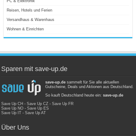
PC & Elektronik
Reisen, Hotels und Ferien
Versandhaus & Warenhaus
Wohnen & Einrichten
Sparen mit save-up.de
save-up.de
sammelt für Sie alle aktuellen
Gutscheine, Deals und Aktionen aus Deutschland.
So kauft Deutschland heute ein:
save-up.de
Save Up CH
-
Save Up CZ
-
Save Up FR
Save Up NO
-
Save Up ES
Save Up IT
-
Save Up AT
Über Uns