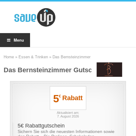
Menu
Home
»
Essen & Trinken
»
Das Bernsteinzimmer
Das Bernsteinzimmer Gutscheine
5
Rabatt
€
Aktualisiert am:
7. August 2026
5€ Rabattgutschein
Sichern Sie sich die neuesten Informationen sowie