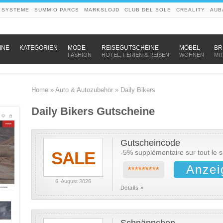
 SYSTEME
SUMMIO PARCS
MARKSLOJD
CLUB DEL SOLE
CREALITY
AUB
–
–
–
INE
KATEGORIEN
MODE
REISEGUTSCHEINE
MÖBEL
BR
FASHION
HOTEL, FERIEN & REISEN
WOHNEN
MI
Home
»
Auto & Autozubehör
»
Daily Bikers
Daily Bikers Gutscheine
Gutscheincode
SALE
-5% supplémentaire sur tout le sit
Anzei
*********
6. August 2026
Details »
Schnäppchen