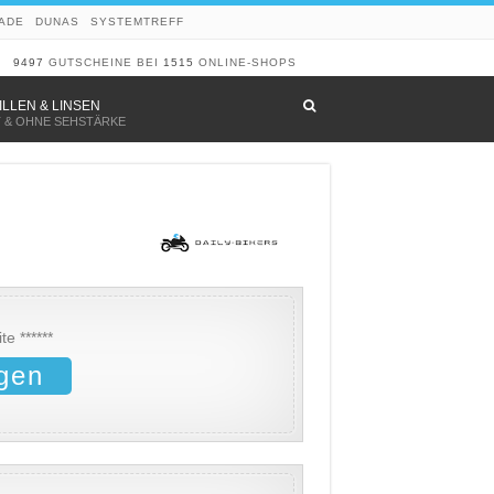
ADE
DUNAS
SYSTEMTREFF
9497
GUTSCHEINE BEI
1515
ONLINE-SHOPS
–
ILLEN & LINSEN
T & OHNE SEHSTÄRKE
e ******
gen